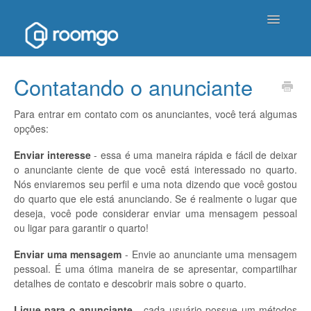
Toggle
Navigatio
Página inicial de ajuda
Contatando o anunciante
Entrar em contato
Para entrar em contato com os anunciantes, você terá algumas
opções:
Enviar interesse
- essa é uma maneira rápida e fácil de deixar
o anunciante ciente de que você está interessado no quarto.
Nós enviaremos seu perfil e uma nota dizendo que você gostou
do quarto que ele está anunciando. Se é realmente o lugar que
deseja, você pode considerar enviar uma mensagem pessoal
ou ligar para garantir o quarto!
Enviar uma mensagem
- Envie ao anunciante uma mensagem
pessoal. É uma ótima maneira de se apresentar, compartilhar
detalhes de contato e descobrir mais sobre o quarto.
Ligue para o anunciante
- cada usuário possue um métodos