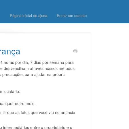
Página inicial de ajuda
Entrar em contato
rança
horas por dia, 7 dias por semana para
 se desvencilham através nossos métodos
s precauções para ajudar na própria
 locatário:
ualquer outro meio.
tir que as fotos que você viu no anúncio
ntermediários entre o proprietário e o